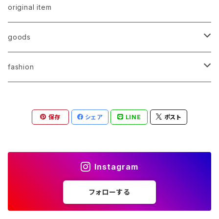
original item
goods
original item
fashion
select item
original item
保存
シェア
LINE
ポスト
select item
Instagram
フォローする