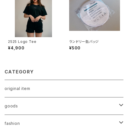
2525 Logo Tee
ランドリー缶バッジ
¥4,900
¥500
CATEGORY
original item
goods
original item
fashion