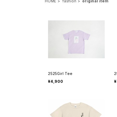
HOME
fashion
original item
2525Girl Tee
2
¥4,900
¥