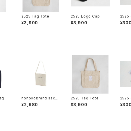
2525 Tag Tote
2525 Logo Cap
2525 
¥3,900
¥3,900
¥30
ag N
nonokobrand sacoc
2525 Tag Tote
2525 
he
¥2,980
¥3,900
¥30