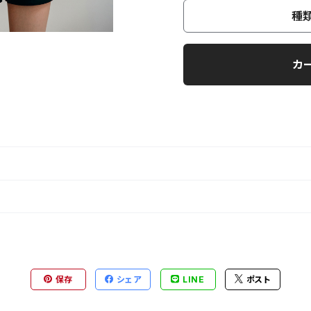
種
カ
保存
シェア
LINE
ポスト