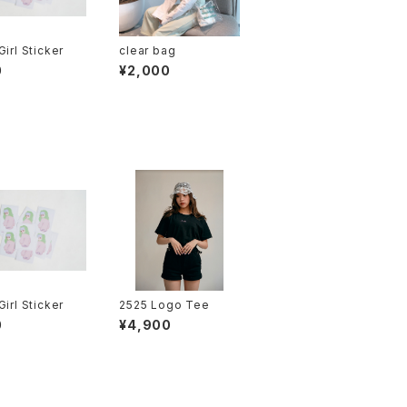
Girl Sticker
clear bag
0
¥2,000
Girl Sticker
2525 Logo Tee
0
¥4,900