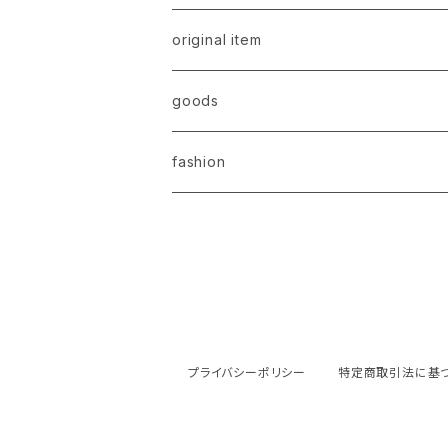
original item
goods
original item
fashion
select item
original item
select item
プライバシーポリシー
特定商取引法に基