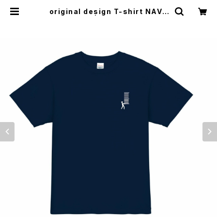
original design T-shirt NAVY
| 25:25