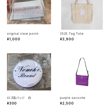
original clear porch
2525 Tag Tote
¥1,000
¥3,900
ロゴ缶バッジ 白
purple sacoche
¥300
¥2,500