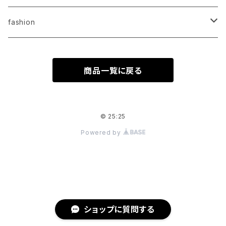
original item
fashion
select item
original item
商品一覧に戻る
select item
© 25:25
Powered by
ショップに質問する