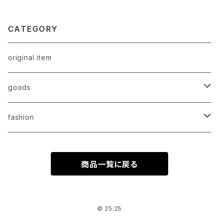
CATEGORY
original item
goods
original item
fashion
select item
original item
商品一覧に戻る
select item
© 25:25