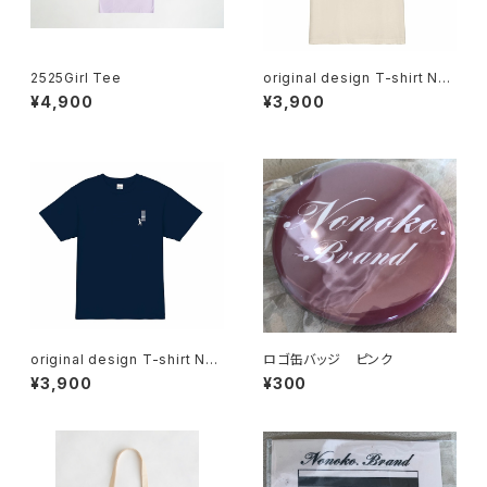
2525Girl Tee
original design T-shirt NA
TURAL
¥4,900
¥3,900
original design T-shirt NAV
ロゴ缶バッジ ピンク
Y
¥3,900
¥300