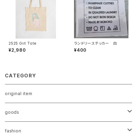
2525 Girl Tote
ランドリーステッカー 白
¥2,980
¥400
CATEGORY
original item
goods
original item
fashion