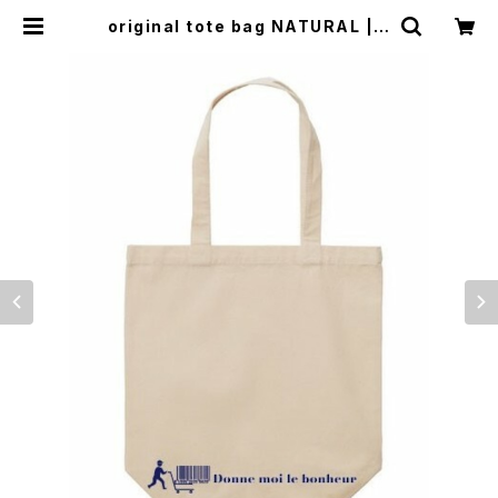
original tote bag NATURAL | 2
5:25